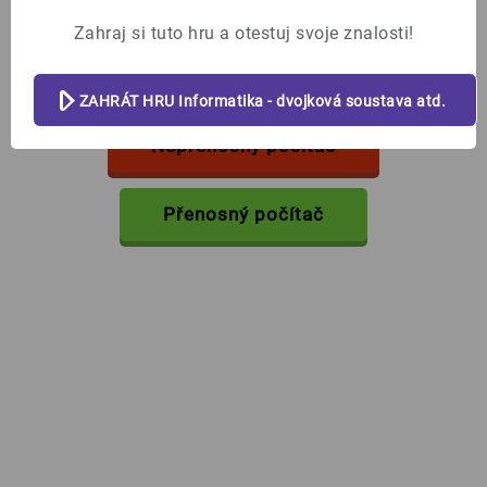
Zahraj si tuto hru a otestuj svoje znalosti!
Notebook je:
%%skipbtn%%
ZAHRÁT HRU Informatika - dvojková soustava atd.
Nepřenosný počítač
Přenosný počítač