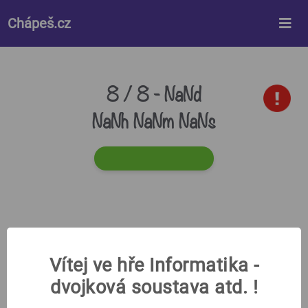
%%style%%
Chápeš.cz
8 / 8 -
NaNd
NaNh NaNm NaNs
Vítej ve hře Informatika -
dvojková soustava atd. !