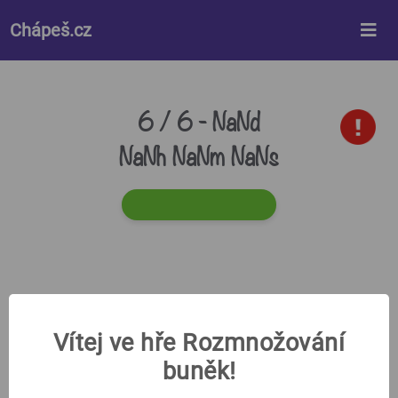
%%style%%
Chápeš.cz
6 / 6 -
NaNd
NaNh NaNm NaNs
Vítej ve hře Rozmnožování
buněk!