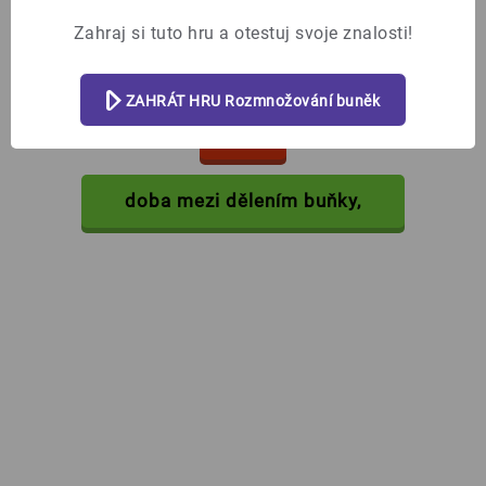
Zahraj si tuto hru a otestuj svoje znalosti!
Co je interfáze?
ZAHRÁT HRU Rozmnožování buněk
%%skipbtn%%
doba mezi dělením buňky,