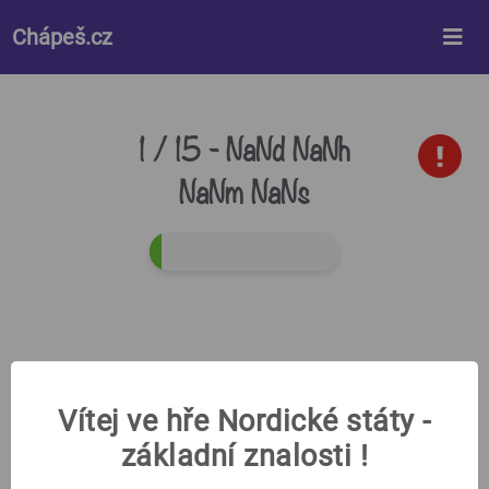
%%style%%
Chápeš.cz
1 / 15 -
NaNd NaNh
NaNm NaNs
Vítej ve hře Nordické státy -
základní znalosti !