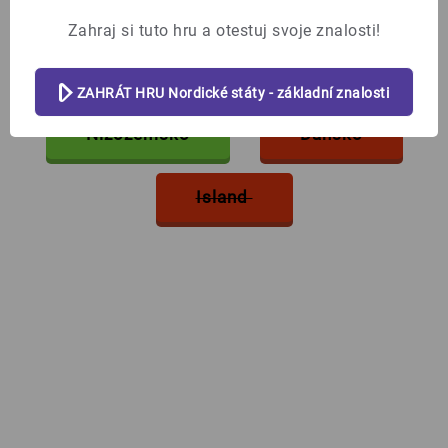
Zahraj si tuto hru a otestuj svoje znalosti!
Mezi Nordické státy
nepatří
:
%%skipbtn%%
ZAHRÁT HRU Nordické státy - základní znalosti
Nizozemsko
Dánsko
Island