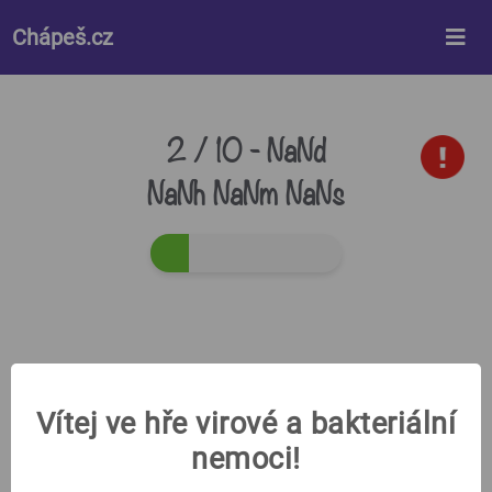
%%style%%
Chápeš.cz
2 / 10 -
NaNd
NaNh NaNm NaNs
Vítej ve hře virové a bakteriální
nemoci!