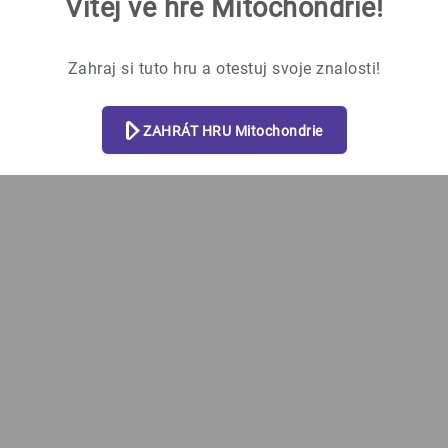
Vítej ve hře Mitochondrie!
Zahraj si tuto hru a otestuj svoje znalosti!
mtch se vyskytují téměř ve všech prokar. b.
ZAHRÁT HRU Mitochondrie
mtch se vyskytujít témšř ve všech eukar. b.