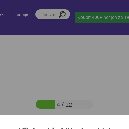
akt
Turnaje
Koupit 400+ her jen za 1
4 / 12
Co je pravda?