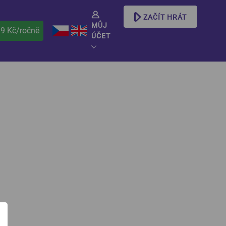
ZAČÍT HRÁT
MŮJ
99 Kč/ročně
ÚČET