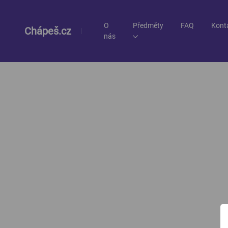
O
Předměty
FAQ
Kont
Chápeš.cz
nás