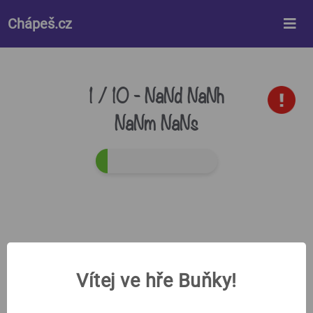
%%style%%
Chápeš.cz
1 / 10 -
NaNd NaNh
NaNm NaNs
Vítej ve hře Buňky!