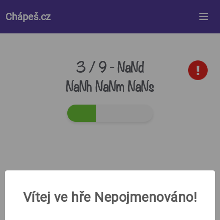
%%style%%
Chápeš.cz
3 / 9 -
NaNd
NaNh NaNm NaNs
Vítej ve hře Nepojmenováno!