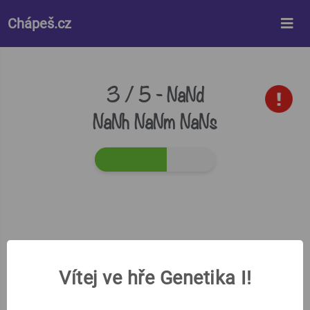
%%style%%
Chápeš.cz
3 / 5 -
NaNd
NaNh NaNm NaNs
Vítej ve hře Genetika I!
V eukarytické buňce lze najít