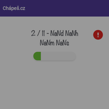
%%style%%
Chápeš.cz
2 / 11 -
NaNd NaNh
NaNm NaNs