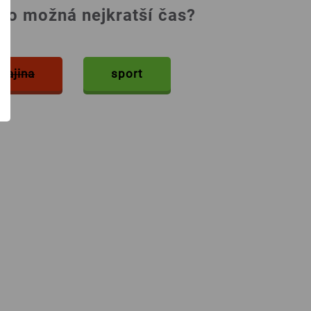
co možná nejkratší čas?
krajina
sport