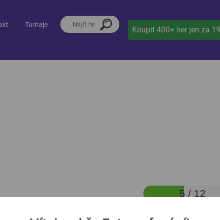
akt
Turnaje
Koupit 400+ her jen za 1
5 / 12