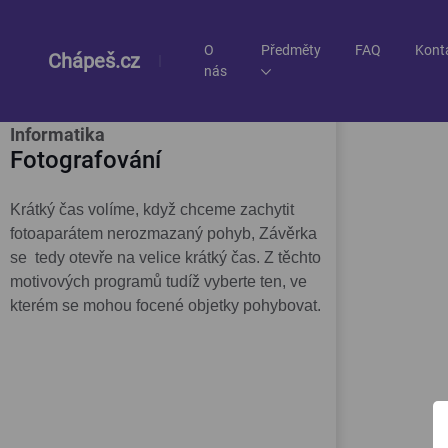
O
Předměty
FAQ
Kont
Chápeš.cz
nás
Učivo
Informatika
Fotografování
Krátký čas volíme, když chceme zachytit
fotoaparátem nerozmazaný pohyb, Závěrka
se tedy otevře na velice krátký čas. Z těchto
motivových programů tudíž vyberte ten, ve
kterém se mohou focené objetky pohybovat.