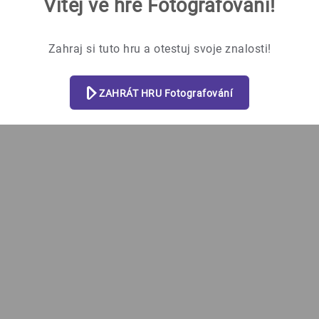
Vítej ve hře Fotografování!
Který motivový program používá 
Zahraj si tuto hru a otestuj svoje znalosti!
noc
portrét
ZAHRÁT HRU Fotografování