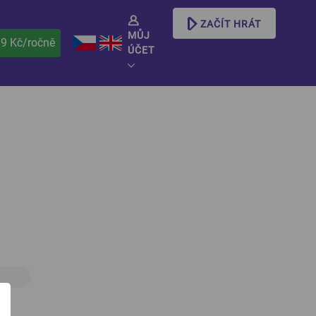
ZAČÍT HRÁT
MŮJ
99 Kč/ročně
ÚČET