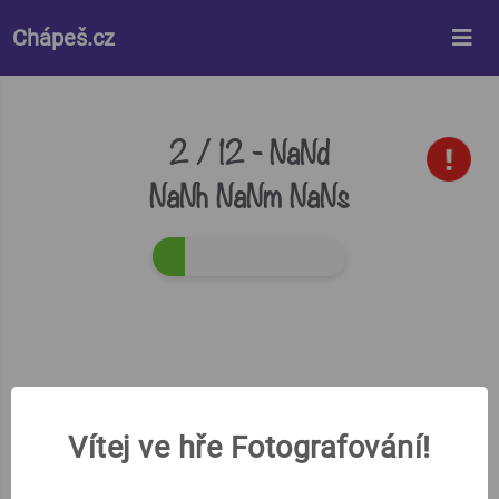
%%style%%
Chápeš.cz
2 / 12 -
NaNd
NaNh NaNm NaNs
Vítej ve hře Fotografování!