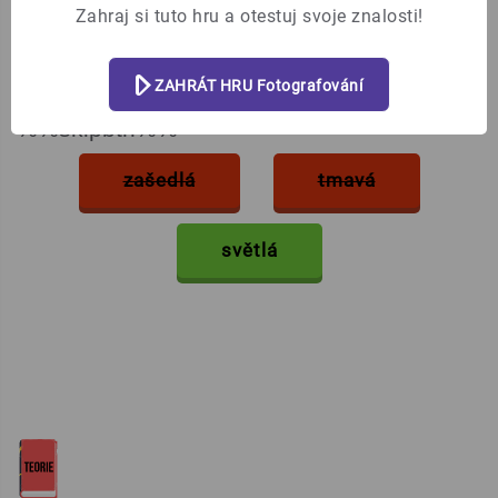
Zahraj si tuto hru a otestuj svoje znalosti!
Jaká je fotografie, pokud její
histogram je převážně v pravé
části?
ZAHRÁT HRU Fotografování
%%skipbtn%%
zašedlá
tmavá
světlá