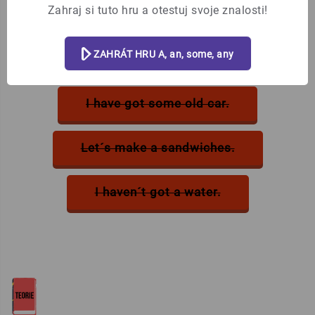
%%skipbtn%%
Zahraj si tuto hru a otestuj svoje znalosti!
Have you got any brothers or
ZAHRÁT HRU A, an, some, any
sisters?
I have got some old car.
Let´s make a sandwiches.
I haven´t got a water.