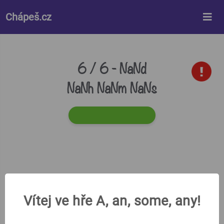
%%style%%
Chápeš.cz
6 / 6 -
NaNd
NaNh NaNm NaNs
Vítej ve hře A, an, some, any!
Která věta je gramaticky správně?