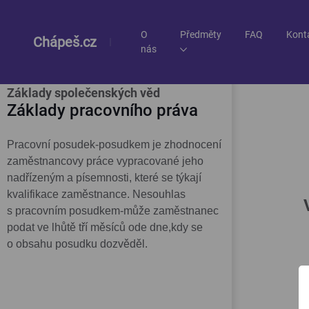
O
Předměty
FAQ
Kont
Chápeš.cz
nás
Učivo
Základy společenských věd
Základy pracovního práva
Pracovní posudek-posudkem je zhodnocení
zaměstnancovy práce vypracované jeho
nadřízeným a písemnosti, které se týkají
kvalifikace zaměstnance. Nesouhlas
s pracovním posudkem-může zaměstnanec
podat ve lhůtě tří měsíců ode dne,kdy se
o obsahu posudku dozvěděl.