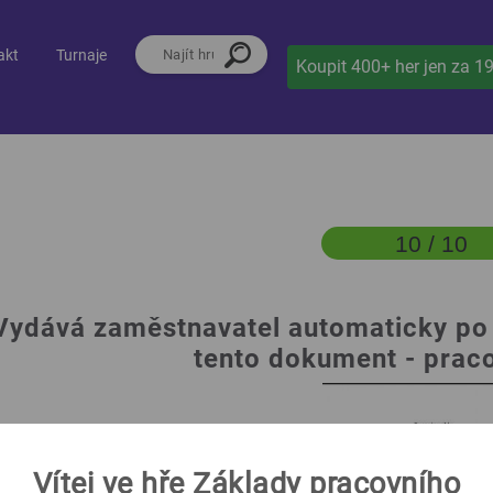
akt
Turnaje
Koupit 400+ her jen za 1
10 / 10
Vydává zaměstnavatel automaticky po
tento dokument - prac
Vítej ve hře Základy pracovního