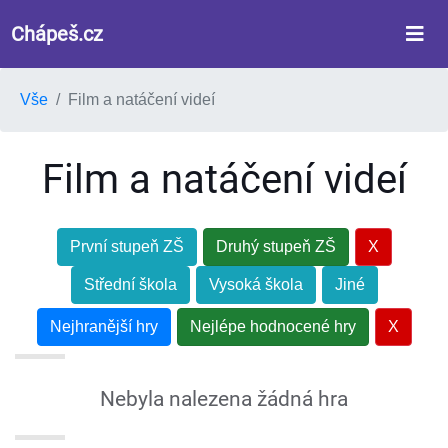
Chápeš.cz
Vše
Film a natáčení videí
Film a natáčení videí
První stupeň ZŠ
Druhý stupeň ZŠ
X
Střední škola
Vysoká škola
Jiné
Nejhranější hry
Nejlépe hodnocené hry
X
Nebyla nalezena žádná hra